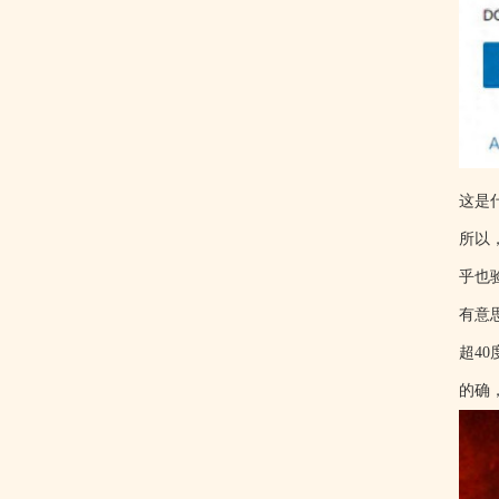
这是
所以
乎也
有意
超4
的确